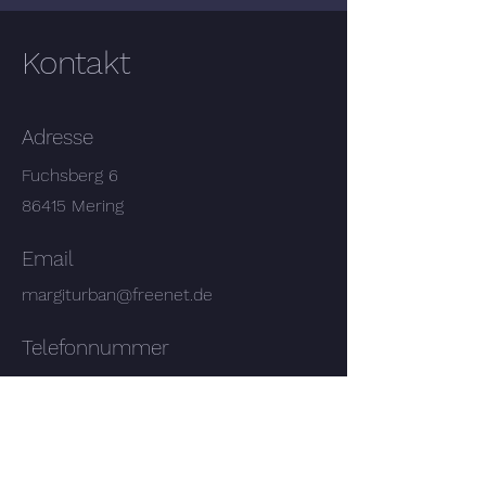
Kontakt
Adresse
Fuchsberg 6
86415 Mering
Email
margiturban@freenet.de
Telefonnummer
+49 8233 780458
Social Media