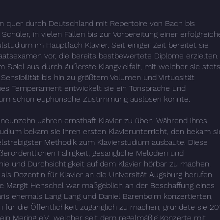
n quer durch Deutschland mit Repertoire von Bach bis
Schüler, in vielen Fällen bis zur Vorbereitung einer erfolgreich
dium im Hauptfach Klavier. Seit einiger Zeit bereitet sie
aatsexamen vor, die bereits bestbewertete Diplome erzielten
em Spiel aus durch äußerste Klangvielfalt, mit welcher sie stet
Sensibilität bis hin zu größtem Volumen und Virtuosität
ches Temperament entwickelt sie ein Tonsprache und
blikum schon euphorische Zustimmung auslösen konnte.
 neunzehn Jahren ernsthaft Klavier zu üben. Während ihres
ium bekam sie ihren ersten Klavierunterricht, den bekam si
ielstrebigster Methodik zum Klavierstudium ausbaute. Diese
ußerordentlichen Fähigkeit, gesangliche Melodien und
nie und Durchsichtigkeit auf dem Klavier hörbar zu machen.
als Dozentin für Klavier an die Universität Augsburg berufen.
e Margit Henschel war maßgeblich an der Beschaffung eines
aris ehemals Lang Lang und Daniel Barenboim konzertierten,
 für die Öffentlichkeit zugänglich zu machen, gründete sie 20
in Mering e.V., welcher seit dem regelmäßig Konzerte mit