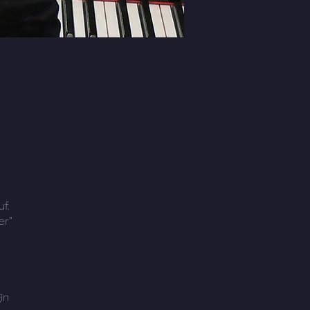
f.
er”
in