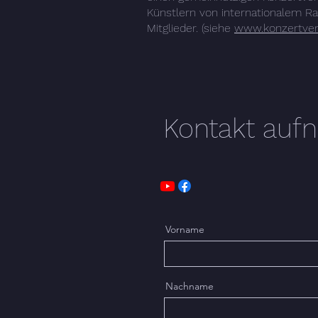
Künstlern von internationalem Ran
Mitglieder. (siehe
www.konzertver
Kontakt au
Vorname
Nachname