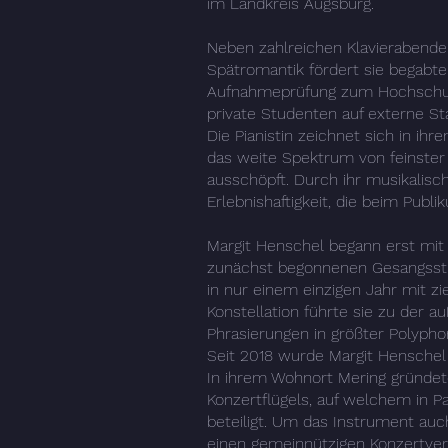
im Landkreis Augsburg.
Neben zahlreichen Klavierabende
Spätromantik fördert sie begabte 
Aufnahmeprüfung zum Hochschulstu
private Studenten auf externe St
Die Pianistin zeichnet sich in ihr
das weite Spektrum von feinster 
ausschöpft. Durch ihr musikalis
Erlebnishaftigkeit, die beim Pu
Margit Henschel begann erst mit
zunächst begonnenen Gesangsstud
in nur einem einzigen Jahr mit z
Konstellation führte sie zu der a
Phrasierungen in größter Polypho
Seit 2018 wurde Margit Henschel 
In ihrem Wohnort Mering gründet
Konzertflügels, auf welchem in P
beteiligt. Um das Instrument auch
einen gemeinnützigen Konzertvere