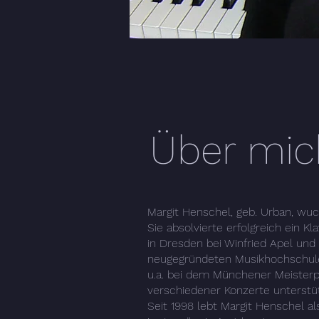
Über mic
Margit Henschel, geb. Urban, wuch
Sie absolvierte erfolgreich ein K
in Dresden bei Winfried Apel un
neugegründeten Musikhochschule 
u.a. bei dem Münchener Meisterpi
verschiedener Konzerte unterstü
Seit 1998 lebt Margit Henschel al