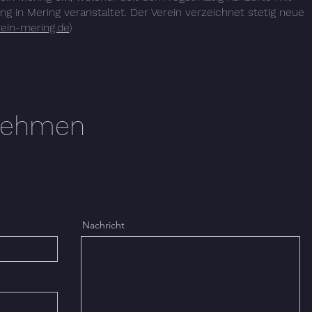
g in Mering veranstaltet. Der Verein verzeichnet stetig neue
ein-mering.de
)
fnehmen
Nachricht